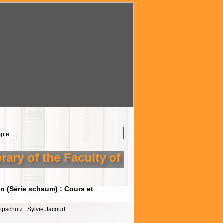
mpte
ry of the Faculty of Technology Setif 1
on (Série schaum) : Cours et
ipschutz
;
Sylvie Jacoud