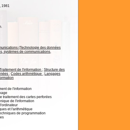
, 1981
m.
munications (Technologie des données
s, systèmes de communications,
Traitement de l'information
;
Structure des
onnées
;
Codes arithmétique
;
Langages
formation
ment de l'information
ckage
le traitement des cartes perforées
onique de l'information
'ordinateur
ues et l'arithmétique
techniques de programmation
ées