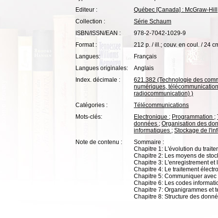
Editeur :
Québec [Canada] : McGraw-Hill
Collection :
Série Schaum
ISBN/ISSN/EAN :
978-2-7042-1029-9
Format :
212 p. / ill.; couv. en coul. / 24 c
Langues:
Français
Langues originales:
Anglais
Index. décimale :
621.382 (Technologie des com
numériques, télécommunication
radiocommunication) )
Catégories :
Télécommunications
Mots-clés:
Electronique
;
Programmation
;
données
;
Organisation des d
informatiques
;
Stockage de l'in
Note de contenu :
Sommaire :
Chapitre 1: L'évolution du traite
Chapitre 2: Les moyens de sto
Chapitre 3: L'enregistrement et 
Chapitre 4: Le traitement électr
Chapitre 5: Communiquer avec l
Chapitre 6: Les codes informatiq
Chapitre 7: Organigrammes et 
Chapitre 8: Structure des donn