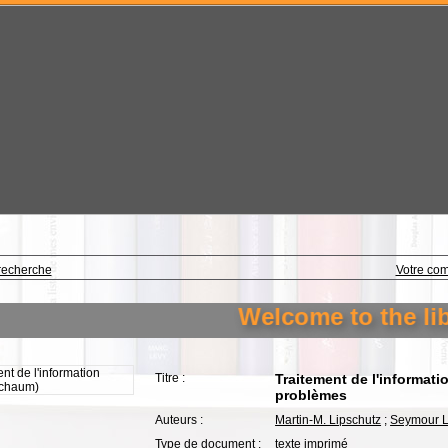
recherche
Votre co
Welcome to the libra
Titre :
Traitement de l'informati
problèmes
Auteurs :
Martin-M. Lipschutz
;
Seymour L
Type de document :
texte imprimé