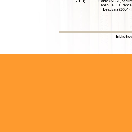
(2018)
Cable / ADSL, sécuri
absolue
/
Laurence
Beauvais
(2004)
Bibliothè