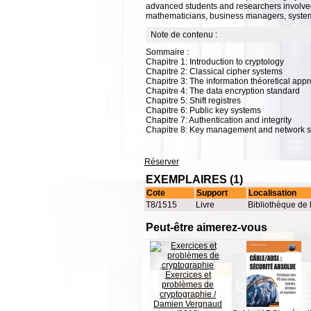
advanced students and researchers involved 
mathematicians, business managers, system 
Note de contenu :
Sommaire :
Chapitre 1: Introduction to cryptology
Chapitre 2: Classical cipher systems
Chapitre 3: The information théoretical app
Chapitre 4: The data encryption standard
Chapitre 5: Shift registres
Chapitre 6: Public key systems
Chapitre 7: Authentication and integrity
Chapitre 8: Key management and network s
Réserver
EXEMPLAIRES (1)
Cote
Support
Localisation
T8/1515
Livre
Bibliothèque de 
Peut-être aimerez-vous
Exercices et
problèmes de
cryptographie
/
Damien Vergnaud