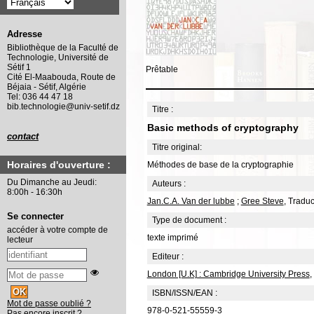
Adresse
Bibliothèque de la Faculté de
Technologie, Université de
Sétif 1
Prêtable
Cité El-Maabouda, Route de
Béjaia - Sétif, Algérie
Tel: 036 44 47 18
bib.technologie@univ-setif.dz
Titre :
Basic methods of cryptography
contact
Titre original:
Horaires d'ouverture :
Méthodes de base de la cryptographie
Du Dimanche au Jeudi:
Auteurs :
8:00h - 16:30h
Jan.C.A. Van der lubbe
;
Gree Steve
, Traduc
Se connecter
Type de document :
accéder à votre compte de
texte imprimé
lecteur
Editeur :
London [U.K] : Cambridge University Press
,
ISBN/ISSN/EAN :
Mot de passe oublié ?
978-0-521-55559-3
Pas encore inscrit ?