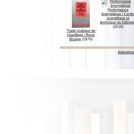
Performance
énergétique
/
Centr
scientifique et
technique du bâtime
(2016)
Traité pratique de
chauffage
/
Rene
Bouige
(1976)
Bibliothè