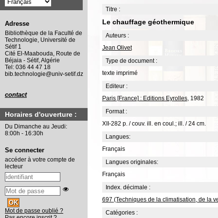
Titre :
Le chauffage géothermique
Adresse
Bibliothèque de la Faculté de
Auteurs :
Technologie, Université de
Sétif 1
Jean Olivet
Cité El-Maabouda, Route de
Béjaia - Sétif, Algérie
Type de document :
Tel: 036 44 47 18
texte imprimé
bib.technologie@univ-setif.dz
Editeur :
contact
Paris [France] : Editions Eyrolles
, 1982
Format :
Horaires d'ouverture :
XII-282 p. / couv. ill. en coul.; ill. / 24 cm.
Du Dimanche au Jeudi:
8:00h - 16:30h
Langues:
Français
Se connecter
accéder à votre compte de
Langues originales:
lecteur
Français
Index. décimale :
697 (Techniques de la climatisation, de la 
Mot de passe oublié ?
Catégories :
Pas encore inscrit ?