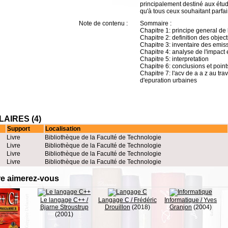
principalement destiné aux étudi
qu'à tous ceux souhaitant parfa
Note de contenu :
Sommaire :
Chapitre 1: principe general de 
Chapitre 2: definition des object
Chapitre 3: inventaire des emiss
Chapitre 4: analyse de l'impact
Chapitre 5: interpretation
Chapitre 6: conclusions et point
Chapitre 7: l'acv de a a z au tr
d'epuration urbaines
AIRES (4)
Support
Localisation
Livre
Bibliothèque de la Faculté de Technologie
Livre
Bibliothèque de la Faculté de Technologie
Livre
Bibliothèque de la Faculté de Technologie
Livre
Bibliothèque de la Faculté de Technologie
re aimerez-vous
Le langage C++
/
Langage C
/
Frédéric
Informatique
/
Yves
Bjarne Stroustrup
Drouillon
(2018)
Granjon
(2004)
(2001)