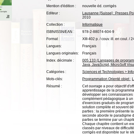
Mention d'édition :
nouvelle éd. corrigés
Editeur :
Lausanne [Suisse] : Presses Po
2010
Collection :
Informatique
ISBN/ISSN/EAN :
978-2-88074-604-9
Format :
XIII-402 p. / couv. ill. en coul. / 
Langues:
Français
Langues originales:
Français
Index. décimale :
005.133 (Langages de programma
Java, JavaScript, MicroSoft Vis
Catégories :
Sciences et Technologies > Inf
Mots-clés:
Programmation Orienté objet
;
L
Résumé :
Cet ouvrage a pour objectif d'off
apprentissage de la programmat
développer ses connaissances su
complément pédagogique à un s
d'exercices gradués de progra
solution complète et souvent dét
parties : la première présente 
seconde aborde le paradigme d
parties se termine par un chapi
Chaque chapitre contient un exe
classés par niveaux de difficul
corrigés est disponible sur le s