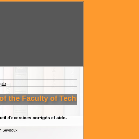
mpte
 the Faculty of Technology Setif 1
eil d'exercices corrigés et aide-
an Seydoux