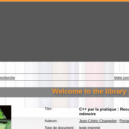
recherche
Votre co
Welcome to the library of
Titre :
C++ par la pratique : Recu
mémoire
Auteurs :
Jean-Cédric Chappelier
;
Flori
Type de document :
texte imprimé