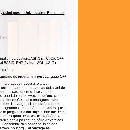
lytechniques et Universitaires Romandes
,
24 cm.
tion particuliers: ASP.NET, C, C#, C++,
ual BASIC, PHP, Python, SQL, XSLT.)
ormatique
angage de programmation
;
Langage C++
rir la pratique nécessaire à tout
ion : un cadre permettant au débutant de
r des cas concrets. Il se veut un
upport de cours. Avec près d'une centaine
mmation en C ++, accompagnés d'une
aillée, l'ouvrage est structuré en deux
la programmation procédurale, tandis que la
e la programmation objet. Chacune de ces
tre regroupant des exercices généraux.
rcice pas à pas et une série d'exercices
té. L'ensemble des codes sources des
ite www.ppur.org. Cet ouvrage est