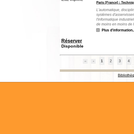
Paris [France] : Techniq
L'automatique, discipl
systèmes d'asservissem
l'informatique industri
de moins en moins de l'
Plus d'information..
Réserver
Disponible
1
2
3
4
Bibliothè