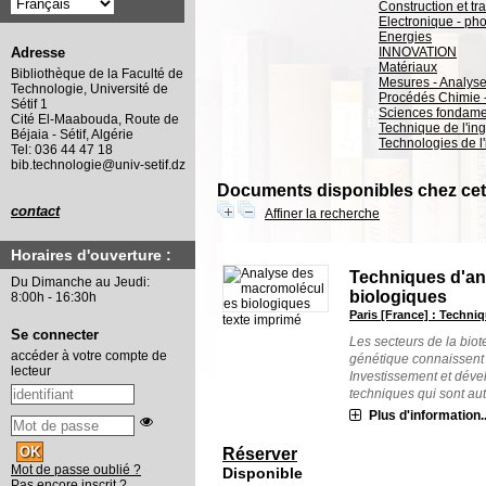
Construction et tr
Electronique - ph
Energies
INNOVATION
Adresse
Matériaux
Bibliothèque de la Faculté de
Mesures - Analys
Technologie, Université de
Procédés Chimie 
Sétif 1
Sciences fondame
Cité El-Maabouda, Route de
Technique de l'in
Béjaia - Sétif, Algérie
Technologies de l'
Tel: 036 44 47 18
bib.technologie@univ-setif.dz
Documents disponibles chez cet 
contact
Affiner la recherche
Horaires d'ouverture :
Techniques d'an
Du Dimanche au Jeudi:
biologiques
8:00h - 16:30h
Paris [France] : Techniq
texte imprimé
Se connecter
Les secteurs de la biot
accéder à votre compte de
génétique connaissent
lecteur
Investissement et dév
techniques qui sont auta
Plus d'information..
Réserver
Mot de passe oublié ?
Disponible
Pas encore inscrit ?