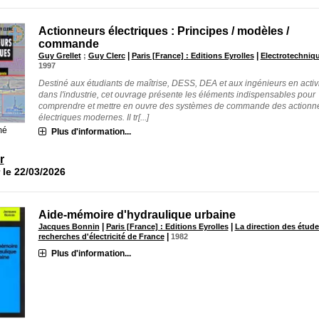
Actionneurs électriques : Principes / modèles /
commande
|
|
Guy Grellet
;
Guy Clerc
Paris [France] : Editions Eyrolles
Electrotechniq
1997
Destiné aux étudiants de maîtrise, DESS, DEA et aux ingénieurs en activ
dans l'industrie, cet ouvrage présente les éléments indispensables pour
comprendre et mettre en ouvre des systèmes de commande des actionn
électriques modernes. Il tr[...]
mé
Plus d'information...
r
 le 22/03/2026
Aide-mémoire d'hydraulique urbaine
|
|
Jacques Bonnin
Paris [France] : Editions Eyrolles
La direction des étude
|
recherches d'électricité de France
1982
Plus d'information...