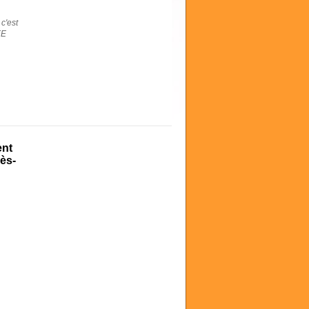
c'est
EE
ent
lès-