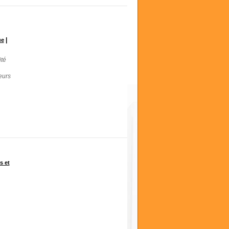
|
ue
ité
eurs
s et