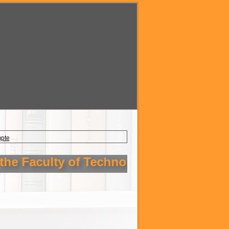
mpte
aculty of Technology Setif 1