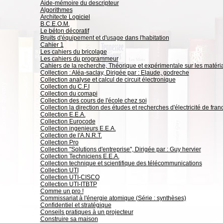
Aide-mémoire du descripteur
Algorithmes
Architecte Logiciel
B.C.E.O.M.
Le béton décoratif
Bruits d'équipement et d'usage dans l'habitation
Cahier 1
Les cahiers du bricolage
Les cahiers du programmeur
Cahiers de la recherche, Théorique et expérimentale sur les matéria
Collection : Aléa-saclay, Dirigée par : Elaude, godreche
Collection analyse et calcul de circuit électronique
Collection du C.F.I
Collection du comapi
Collection des cours de l'école chez soi
Collection la direction des études et recherches d'électricité de fran
Collection E.E.A.
Collection Eurocode
Collection ingenieurs E.E.A.
Collection de l'A.N.R.T.
Collection Pro
Collection "Solutions d'entreprise", Dirigée par : Guy hervier
Collection Techniciens E.E.A.
Collection technique et scientifique des télécommunications
Collection UTI
Collection UTI-CISCO
Collection UTI-ITBTP
Comme un pro !
Commissariat à l'énergie atomique (Série : synthèses)
Confidentiel et stratégique
Conseils pratiques à un projecteur
Construire sa maison