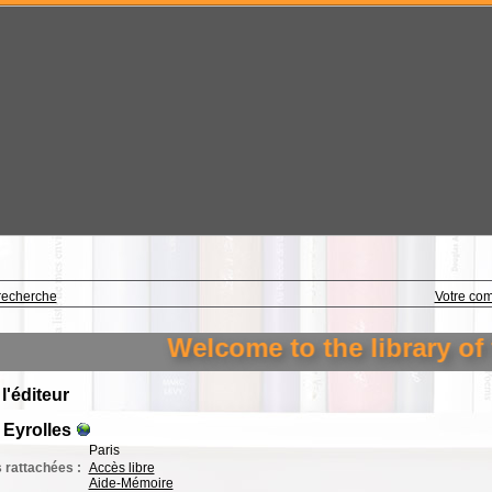
recherche
Votre co
Welcome to the library of the F
 l'éditeur
 Eyrolles
Paris
 rattachées :
Accès libre
Aide-Mémoire