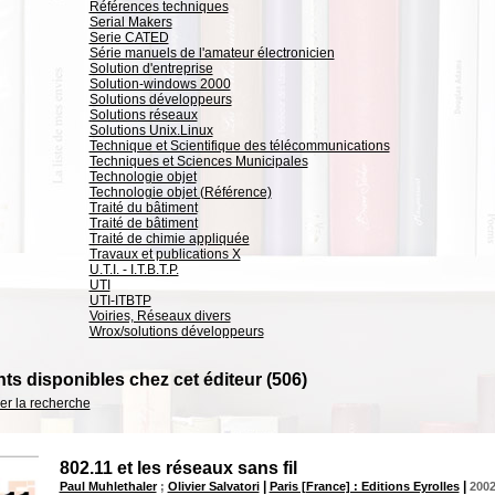
Références techniques
Serial Makers
Serie CATED
Série manuels de l'amateur électronicien
Solution d'entreprise
Solution-windows 2000
Solutions développeurs
Solutions réseaux
Solutions Unix.Linux
Technique et Scientifique des télécommunications
Techniques et Sciences Municipales
Technologie objet
Technologie objet (Référence)
Traité du bâtiment
Traité de bâtiment
Traité de chimie appliquée
Travaux et publications X
U.T.I. - I.T.B.T.P.
UTI
UTI-ITBTP
Voiries, Réseaux divers
Wrox/solutions développeurs
s disponibles chez cet éditeur (
506
)
ner la recherche
802.11 et les réseaux sans fil
|
|
Paul Muhlethaler
;
Olivier Salvatori
Paris [France] : Editions Eyrolles
200