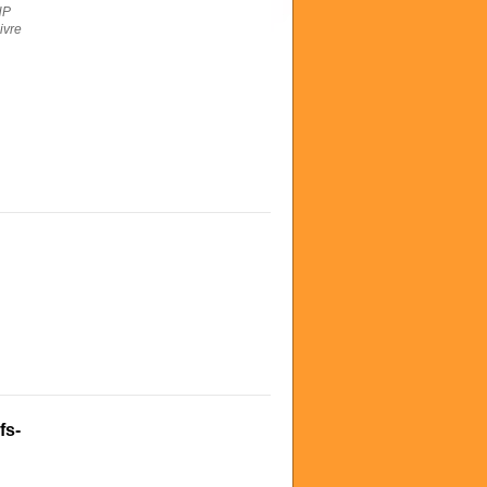
HP
ivre
fs-