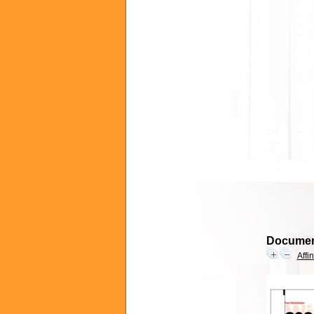
Document
Affi