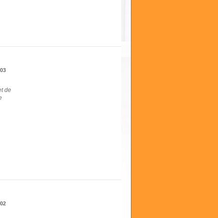
03
et de
e
02