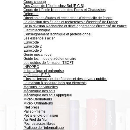
Cours chebap
Des Cours de L'école chez Soi (E.C.S)
Cours de L'école Nationale des Ponts et Chaussées
Détection
Direction des études et recherches d'électricité de france
La direction des études et recherches d'électricité de France
De la division Recherche et développement d'électricité de france
Electrotechnique
L'enseignement technique et professionnel
Les essentiels acier
Eurocode
Eurocode 2
Eurocode 6
Génie mécanique
Guide technique et réglementaire
Les guides de formation TSOFT
INFOPRO
Informatique et entreprise
Ingénieurs E.E.A.
L'institut technique du bâtiment et des travaux publics
La maison à ossature bois par éléments
Maisons individuelles
Mécanique des sols
Mécanique des sols appliquée
Micro-Ordinateurs
Micro- Ordinateurs
.Net press
Par soi-même
Petite encyclo maison
Au Pied du Mur
Poches accés libres
Pratique de l'informatique