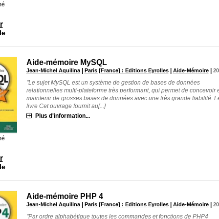
mé
r
le
Aide-mémoire MySQL
|
|
|
Jean-Michel Aquilina
Paris [France] : Editions Eyrolles
Aide-Mémoire
20
"Le sujet MySQL est un système de gestion de bases de données
relationnelles multi-plateforme très performant, qui permet de concevoir 
maintenir de grosses bases de données avec une très grande fiabilité. L
livre Cet ouvrage fournit au[...]
Plus d'information...
mé
r
le
Aide-mémoire PHP 4
|
|
|
Jean-Michel Aquilina
Paris [France] : Editions Eyrolles
Aide-Mémoire
20
"Par ordre alphabétique toutes les commandes et fonctions de PHP4