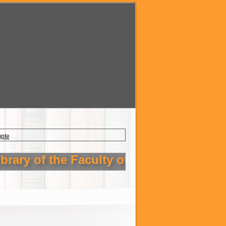
mpte
rary of the Faculty of Technology Setif 