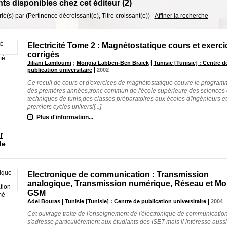
s disponibles chez cet éditeur (
2
)
trié(s) par
(Pertinence décroissant(e), Titre croissant(e))
Affiner la recherche
Electricité Tome 2 : Magnétostatique cours et exerci
corrigés
mé
|
Jiliani Lamloumi
;
Mongia Labben-Ben Braiek
Tunisie [Tunisie] : Centre d
|
publication universitaire
2002
Ce recuil de cours et d'exercices de magnétostatique couvre le progra
des premères années,tronc commun de l'école supérieure des sciences 
techniques de tunis,des classes préparatoires aux écoles d'ingénieurs e
premiers cycles universi[...]
Plus d'information...
r
le
Electronique de communication : Transmission
analogique, Transmission numérique, Réseau et Mo
GSM
mé
|
|
Adel Bouras
Tunisie [Tunisie] : Centre de publication universitaire
2004
Cet ouvrage traite de l'enseignement de l'électronique de communication.
s'adresse particulièrement aux étudiants des ISET mais il intéresse aussi