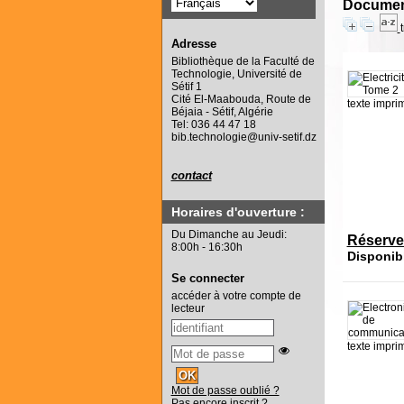
Document
Adresse
Bibliothèque de la Faculté de
Technologie, Université de
Sétif 1
Cité El-Maabouda, Route de
texte impri
Béjaia - Sétif, Algérie
Tel: 036 44 47 18
bib.technologie@univ-setif.dz
contact
Horaires d'ouverture :
Du Dimanche au Jeudi:
Réserve
8:00h - 16:30h
Disponib
Se connecter
accéder à votre compte de
lecteur
texte impri
Mot de passe oublié ?
Pas encore inscrit ?