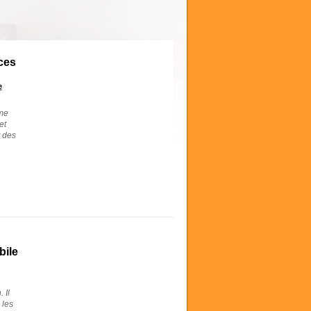
ces
e
mme
et
t des
bile
 Il
 les