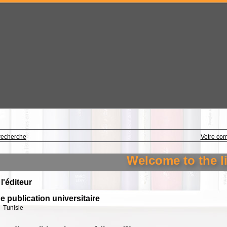
recherche
Votre co
Welcome to the lib
 l'éditeur
e publication universitaire
Tunisie